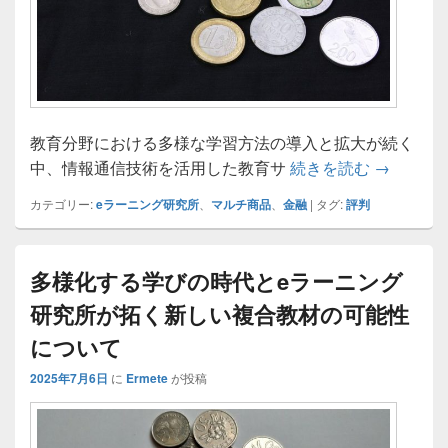
教育分野における多様な学習方法の導入と拡大が続く
eラーニ
中、情報通信技術を活用した教育サ
続きを読む
→
カテゴリー:
eラーニング研究所
、
マルチ商品
、
金融
|
タグ:
評判
多様化する学びの時代とeラーニング
研究所が拓く新しい複合教材の可能性
について
2025年7月6日
に
Ermete
が投稿