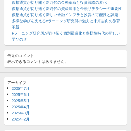
ー
仮想通貨が切り開く新時代の金融革命と投資戦略の変化
ウ
仮想通貨が切り拓く新時代の資産運用と金融リテラシーの重要性
ィ
仮想通貨が切り拓く新しい金融インフラと投資の可能性と課題
ジ
多様な学びを支えるeラーニング研究所の魅力と未来志向の教育
ェ
ッ
革新
ト
eラーニング研究所が切り拓く個別最適化と多様性時代の新しい
エ
学びの形
リ
ア
最近のコメント
表示できるコメントはありません。
アーカイブ
2025年7月
2025年6月
2025年5月
2025年4月
2025年3月
2025年2月