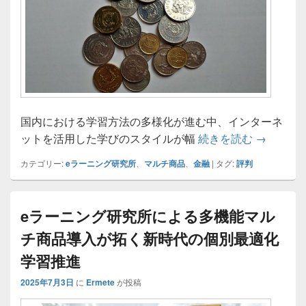
国内における学習方法の多様化が進む中、インターネ
多様化す
ットを活用した学びのスタイルが幅
続きを読む
→
カテゴリー:
eラーニング研究所
、
マルチ商品
、
金融
|
タグ:
評判
eラーニング研究所による多機能マル
チ商品導入が拓く新時代の個別最適化
学習推進
2025年7月3日
に
Ermete
が投稿