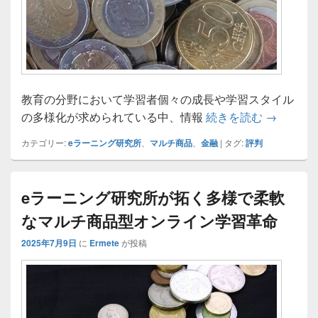
教育の分野において学習者個々の成長や学習スタイル
eラーニ
の多様化が求められている中、情報
続きを読む
→
カテゴリー:
eラーニング研究所
、
マルチ商品
、
金融
|
タグ:
評判
eラーニング研究所が拓く多様で柔軟
なマルチ商品型オンライン学習革命
2025年7月9日
に
Ermete
が投稿