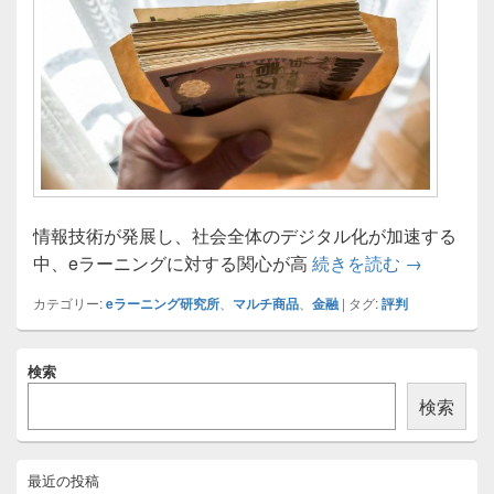
情報技術が発展し、社会全体のデジタル化が加速する
eラーニン
中、eラーニングに対する関心が高
続きを読む
→
カテゴリー:
eラーニング研究所
、
マルチ商品
、
金融
|
タグ:
評判
メ
検索
イ
ン
検索
サ
イ
ド
バ
最近の投稿