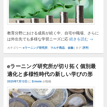
教育分野における成長が続く中、自宅や職場、さらに
多様な学
は外出先でも多様な学習ニーズに応
続きを読む
→
カテゴリー:
eラーニング研究所
、
マルチ商品
、
金融
|
タグ:
評判
eラーニング研究所が切り拓く個別最
適化と多様性時代の新しい学びの形
2025年7月12日
に
Ermete
が投稿