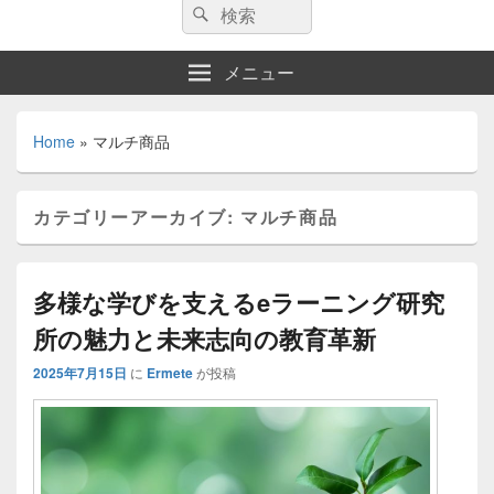
検
検
索:
索
メニュー
Home
»
マルチ商品
カテゴリーアーカイブ:
マルチ商品
多様な学びを支えるeラーニング研究
所の魅力と未来志向の教育革新
2025年7月15日
に
Ermete
が投稿