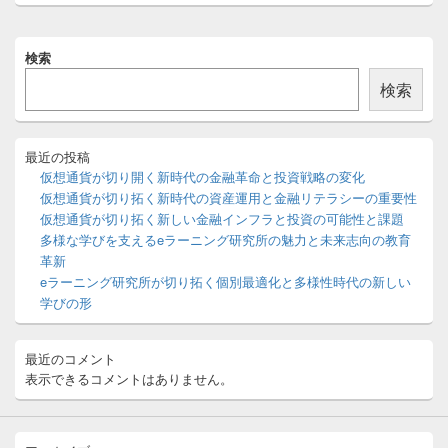
稿:
ン
メ
検索
イ
ン
検索
サ
イ
ド
バ
最近の投稿
ー
仮想通貨が切り開く新時代の金融革命と投資戦略の変化
ウ
仮想通貨が切り拓く新時代の資産運用と金融リテラシーの重要性
ィ
仮想通貨が切り拓く新しい金融インフラと投資の可能性と課題
ジ
多様な学びを支えるeラーニング研究所の魅力と未来志向の教育
ェ
ッ
革新
ト
eラーニング研究所が切り拓く個別最適化と多様性時代の新しい
エ
学びの形
リ
ア
最近のコメント
表示できるコメントはありません。