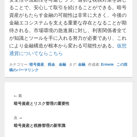
ることで、安心して取引を続けることができる。暗号
資産がもたらす金融の可能性は非常に大きく、今後の
金融エコシステムを支える重要な存在となることが期
待される。市場環境の急進展に対し、利害関係者全て
が知識とツールを手に入れる努力が必要であり、これ
により金融構造が根本から変わる可能性がある。
仮想
通貨についてならこちら
カテゴリー:
暗号資産
、
税金
、
金融
タグ:
金融
作成者:
Ermete
この投
稿のパーマリンク
投
稿
前
←
前
ナ
暗号資産とリスク管理の重要性
の
ビ
投
ゲ
次
次
→
稿:
ー
暗号資産と税務管理の新常識
の
シ
投
ョ