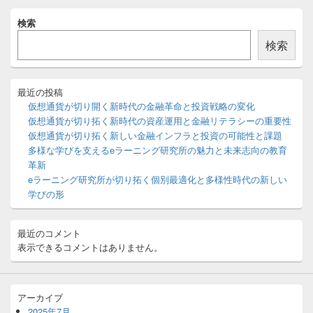
メ
検索
イ
ン
検索
サ
イ
ド
バ
最近の投稿
ー
仮想通貨が切り開く新時代の金融革命と投資戦略の変化
ウ
仮想通貨が切り拓く新時代の資産運用と金融リテラシーの重要性
ィ
仮想通貨が切り拓く新しい金融インフラと投資の可能性と課題
ジ
多様な学びを支えるeラーニング研究所の魅力と未来志向の教育
ェ
ッ
革新
ト
eラーニング研究所が切り拓く個別最適化と多様性時代の新しい
エ
学びの形
リ
ア
最近のコメント
表示できるコメントはありません。
アーカイブ
2025年7月