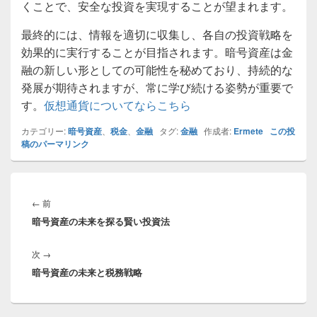
くことで、安全な投資を実現することが望まれます。
最終的には、情報を適切に収集し、各自の投資戦略を
効果的に実行することが目指されます。暗号資産は金
融の新しい形としての可能性を秘めており、持続的な
発展が期待されますが、常に学び続ける姿勢が重要で
す。
仮想通貨についてならこちら
カテゴリー:
暗号資産
、
税金
、
金融
タグ:
金融
作成者:
Ermete
この投
稿のパーマリンク
投
稿
前
←
前
ナ
暗号資産の未来を探る賢い投資法
の
ビ
投
ゲ
次
次
→
稿:
ー
暗号資産の未来と税務戦略
の
シ
投
ョ
稿:
ン